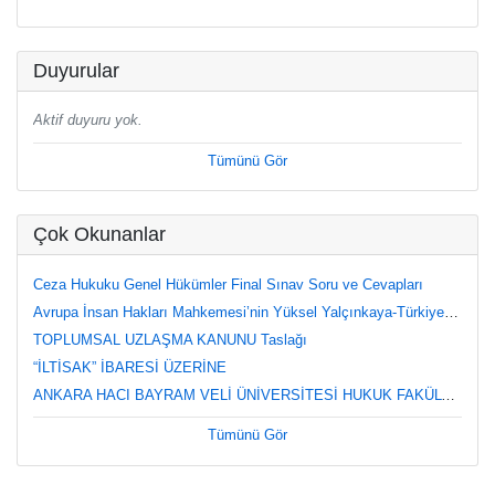
Duyurular
Aktif duyuru yok.
Tümünü Gör
Çok Okunanlar
Ceza Hukuku Genel Hükümler Final Sınav Soru ve Cevapları
Avrupa İnsan Hakları Mahkemesi’nin Yüksel Yalçınkaya-Türkiye Kararı Üzerine Değerlendirmeler
TOPLUMSAL UZLAŞMA KANUNU Taslağı
“İLTİSAK” İBARESİ ÜZERİNE
ANKARA HACI BAYRAM VELİ ÜNİVERSİTESİ HUKUK FAKÜLTESİ CEZA HUKUKU ÖZEL HÜKÜMLER DERSİ FİNAL SINAVI (12.06.2023, Saat 8.30) SORU VE CEVAPLARI
Tümünü Gör