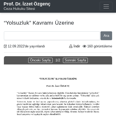
Prof. Dr. İzzet Özgenç
Ceza Hukuku Sitesi
“Yolsuzluk” Kavramı Üzerine
Ara
12.09.2022'de yayınlandı
İndir
160 görüntüleme
Önceki Sayfa
1/2
Sonraki Sayfa