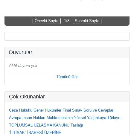
Önceki Sayfa
1/8
Sonraki Sayfa
Duyurular
Aktif duyuru yok.
Tümünü Gör
Çok Okunanlar
Ceza Hukuku Genel Hükümler Final Sınav Soru ve Cevapları
Avrupa İnsan Hakları Mahkemesi’nin Yüksel Yalçınkaya-Türkiye Kararı Üzerine Değerlendirmeler
TOPLUMSAL UZLAŞMA KANUNU Taslağı
“İLTİSAK” İBARESİ ÜZERİNE