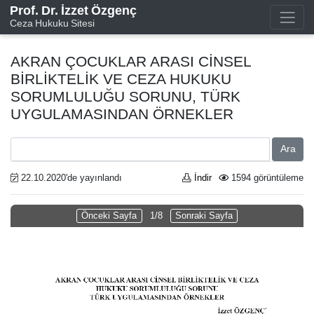
Prof. Dr. İzzet Özgenç
Ceza Hukuku Sitesi
AKRAN ÇOCUKLAR ARASI CİNSEL
BİRLİKTELİK VE CEZA HUKUKU
SORUMLULUĞU SORUNU, TÜRK
UYGULAMASINDAN ÖRNEKLER
Ara
22.10.2020'de yayınlandı
İndir
1594 görüntüleme
Önceki Sayfa
1/8
Sonraki Sayfa