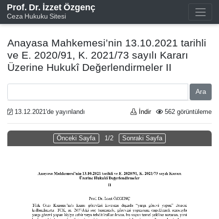
Prof. Dr. İzzet Özgenç
Ceza Hukuku Sitesi
Anayasa Mahkemesi’nin 13.10.2021 tarihli
ve E. 2020/91, K. 2021/73 sayılı Kararı
Üzerine Hukukî Değerlendirmeler II
Ara
13.12.2021'de yayınlandı
İndir
562 görüntüleme
Önceki Sayfa
1/2
Sonraki Sayfa