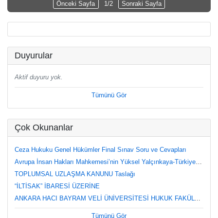
Önceki Sayfa
1/2
Sonraki Sayfa
Duyurular
Aktif duyuru yok.
Tümünü Gör
Çok Okunanlar
Ceza Hukuku Genel Hükümler Final Sınav Soru ve Cevapları
Avrupa İnsan Hakları Mahkemesi’nin Yüksel Yalçınkaya-Türkiye Kararı Üzerine Değerlendirmeler
TOPLUMSAL UZLAŞMA KANUNU Taslağı
“İLTİSAK” İBARESİ ÜZERİNE
ANKARA HACI BAYRAM VELİ ÜNİVERSİTESİ HUKUK FAKÜLTESİ CEZA HUKUKU ÖZEL HÜKÜMLER DERSİ FİNAL SINAVI (12.06.2023, Saat 8.30) SORU VE CEVAPLARI
Tümünü Gör