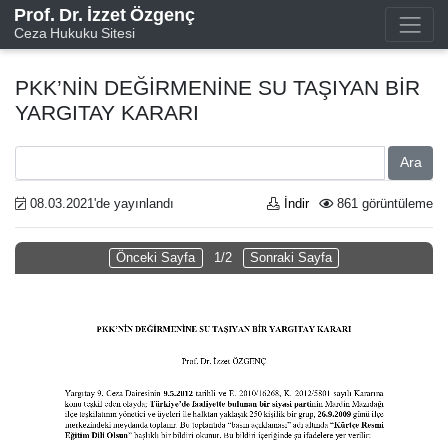
Prof. Dr. İzzet Özgenç
Ceza Hukuku Sitesi
PKK’NİN DEĞİRMENİNE SU TAŞIYAN BİR
YARGITAY KARARI
Ara
08.03.2021'de yayınlandı
İndir
861 görüntüleme
Önceki Sayfa
1/2
Sonraki Sayfa