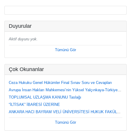
Duyurular
Aktif duyuru yok.
Tümünü Gör
Çok Okunanlar
Ceza Hukuku Genel Hükümler Final Sınav Soru ve Cevapları
Avrupa İnsan Hakları Mahkemesi’nin Yüksel Yalçınkaya-Türkiye Kararı Üzerine Değerlendirmeler
TOPLUMSAL UZLAŞMA KANUNU Taslağı
“İLTİSAK” İBARESİ ÜZERİNE
ANKARA HACI BAYRAM VELİ ÜNİVERSİTESİ HUKUK FAKÜLTESİ CEZA HUKUKU ÖZEL HÜKÜMLER DERSİ FİNAL SINAVI (12.06.2023, Saat 8.30) SORU VE CEVAPLARI
Tümünü Gör