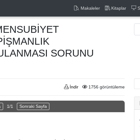
Makaleler
Kitaplar
S
MENSUBİYET
PİŞMANLIK
ULANMASI SORUNU
İndir
1756 görüntüleme
a
1/1
Sonraki Sayfa