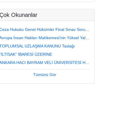
Çok Okunanlar
Ceza Hukuku Genel Hükümler Final Sınav Soru ve Cevapları
Avrupa İnsan Hakları Mahkemesi’nin Yüksel Yalçınkaya-Türkiye Kararı Üzerine Değerlendirmeler
TOPLUMSAL UZLAŞMA KANUNU Taslağı
“İLTİSAK” İBARESİ ÜZERİNE
ANKARA HACI BAYRAM VELİ ÜNİVERSİTESİ HUKUK FAKÜLTESİ CEZA HUKUKU ÖZEL HÜKÜMLER DERSİ FİNAL SINAVI (12.06.2023, Saat 8.30) SORU VE CEVAPLARI
Tümünü Gör