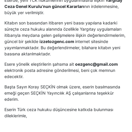
Eserde, yeni TCK hükümlerinin uygulanmasına ilişkin
Yargıtay
Ceza Genel Kurulu’nun güncel Kararları
nın irdelenmesine,
büyük yer verilmiştir.
Kitabın son basısından itibaren yeni basısı yapılana kadarki
süreçte ceza hukuku alanında özellikle Yargıtay uygulamaları
itibarıyla meydana gelen gelişmelere ilişkin değerlendirmelerim,
güncel bir şekilde
izzetozgenc.com
internet sitesinde
yayımlanmaktadır. Bu değerlendirmeler, bilahare kitabın yeni
basısına aktarılmaktadır.
Esere yönelik eleştirilerin şahsıma ait
oezgenc@gmail.com
elektronik posta adresine gönderilmesi, beni çok memnun
edecektir.
Başta Sayın Koray SEÇKİN olmak üzere, eserin basılmasında
emeği geçen SEÇKİN Yayıncılık AŞ çalışanlarına teşekkür
ederim.
Eserin Türk ceza hukuku düşüncesine katkıda bulunması
dileklerimle,