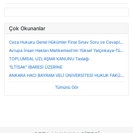
Çok Okunanlar
Ceza Hukuku Genel Hükümler Final Sınav Soru ve Cevapları
Avrupa İnsan Hakları Mahkemesi’nin Yüksel Yalçınkaya-Türkiye Kararı Üzerine Değerlendirmeler
TOPLUMSAL UZLAŞMA KANUNU Taslağı
“İLTİSAK” İBARESİ ÜZERİNE
ANKARA HACI BAYRAM VELİ ÜNİVERSİTESİ HUKUK FAKÜLTESİ CEZA HUKUKU ÖZEL HÜKÜMLER DERSİ FİNAL SINAVI (12.06.2023, Saat 8.30) SORU VE CEVAPLARI
Tümünü Gör